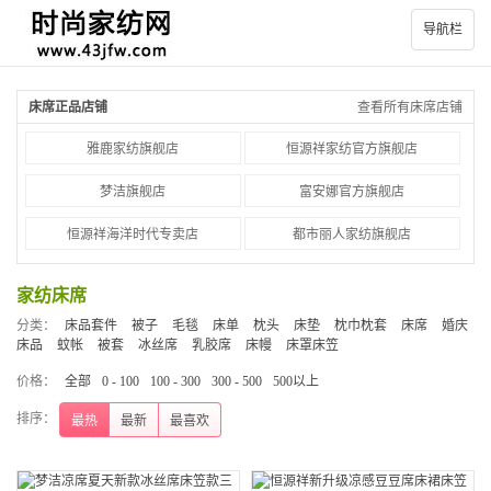
导航栏
床席正品店铺
查看所有床席店铺
雅鹿家纺旗舰店
恒源祥家纺官方旗舰店
梦洁旗舰店
富安娜官方旗舰店
恒源祥海洋时代专卖店
都市丽人家纺旗舰店
家纺床席
分类：
床品套件
被子
毛毯
床单
枕头
床垫
枕巾枕套
床席
婚庆
床品
蚊帐
被套
冰丝席
乳胶席
床幔
床罩床笠
价格：
全部
0 - 100
100 - 300
300 - 500
500以上
排序：
最热
最新
最喜欢