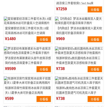
调凉席三件套软席1.5m1.8m床
¥7259
富安娜家纺凉席三件套可水洗1.8提
【内购会】梦洁冰丝藤席双人夏天软
花席高档冰丝可折叠双人空调席
席抗菌可折叠凉席席子
¥1480
¥969
梦洁家纺布莱斯素彩头层牛皮席凉感
恒源祥家纺a类抗菌纯色冰丝凉席三
简约纯色凉席夏季三件套席子
件套床笠款夏天凉感软席子枕套
¥9599
¥738
恒源祥凉席竹席家用冰丝席子双面夏
恒源祥a类纯色冰丝凉席三件套夏天
天1.5夏季大床可折叠正反两用
抗菌床笠款透气可机洗双人席子
¥599
¥738