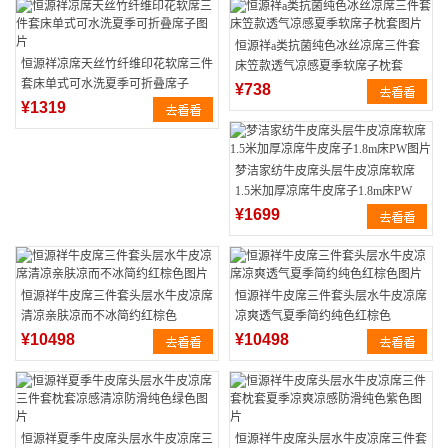
恒源祥a类抗菌纯色冰丝凉席三件套
恒源祥凉席天丝竹纤维印花软席三件
床笠款透气凉感夏季软席子枕套
套床单式可水洗夏季可折叠席子
¥738
¥1319
梦洁家纺牛皮席头层牛皮凉席软席
1.5米加厚凉席牛皮席子1.8m床PW
¥1699
恒源祥牛皮席三件套头层水牛皮凉席
恒源祥牛皮席三件套头层水牛皮凉席
清凉亲肤凉而不冰简约红棕色
凉爽透气夏季简约纯色红棕色
¥10498
¥10498
恒源祥夏季牛皮席头层水牛皮凉席三
恒源祥牛皮席头层水牛皮凉席三件套