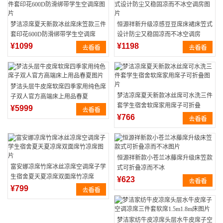
梦洁凉席夏天新款冰丝席床笠款三件
恒源祥新升级凉感豆豆席床裙床笠式
套印花600D防滑绑带学生空调席
设计防尘又稳固凉而不冰空调房
¥1099
¥1198
梦洁头层牛皮席软席四季家用纯色席
梦洁凉席夏天新款冰丝席可水洗三件
子双人官方高端床上用品春夏
套学生宿舍软席家用席子可折叠
¥5999
¥766
恒源祥新款小苍兰冰藤席升级床笠款
富安娜凉席竹席冰丝凉席空调席子学
式可折叠凉而不冰
生宿舍夏天夏凉席双面席竹凉席
¥623
¥799
梦洁家纺牛皮凉席头层水牛皮席子空